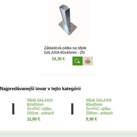
Základová pätka na stĺpik
GALAXIA 60x40mm - ZN
14,30 €
Najpredávanejší tovar v tejto kategórii
Stĺpik GALAXIA
Stĺpik GALAXIA
60x40mm
60x40mm
Zn+PVC výška
Zn+PVC výška
260cm - antracit
200cm - antracit
12,80 €
9,90 €