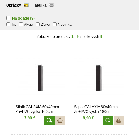
Obrázky
Tabuľka
Na sklade
(9)
Tip
Akcia
Zľava
Novinka
Zobrazené produkty
1 - 9
z celkových
9
Stĺpik GALAXIA 60x40mm
Stĺpik GALAXIA 60x40mm
Zn+PVC výška 160cm -
Zn+PVC výška 180cm -
antracit
antracit
7,90 €
8,90 €