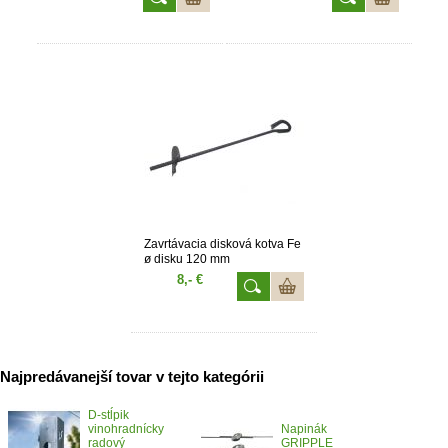
Zavrtávacia disková kotva Fe
ø disku 120 mm
8,- €
Najpredávanejší tovar v tejto kategórii
D-stĺpik
vinohradnícky
Napinák
radový
GRIPPLE