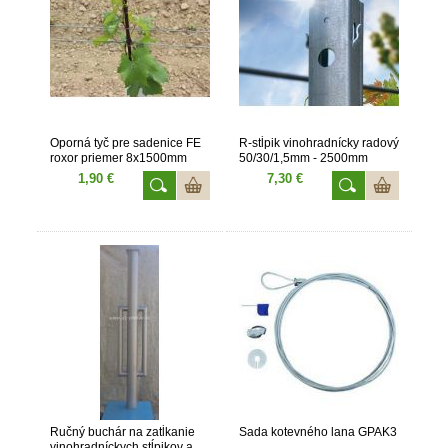
Oporná tyč pre sadenice FE
R-stĺpik vinohradnícky radový
roxor priemer 8x1500mm
50/30/1,5mm - 2500mm
1,90 €
7,30 €
Ručný buchár na zatĺkanie
Sada kotevného lana GPAK3
vinohradníckych stĺpikov a