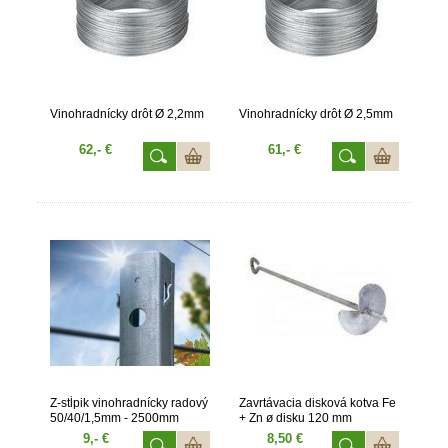
Vinohradnícky drôt Ø 2,2mm
Vinohradnícky drôt Ø 2,5mm
62,- €
61,- €
Z-stĺpik vinohradnícky radový
Zavrtávacia disková kotva Fe
50/40/1,5mm - 2500mm
+ Zn ø disku 120 mm
9,- €
8,50 €