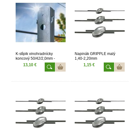
K-stĺpik vinohradnícky
Napinák GRIPPLE malý
koncový 50/42/2,0mm -
1,40-2,20mm
2700mm
13,10 €
1,15 €