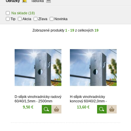
Obrázky
Tabuľka
Na sklade
(18)
Tip
Akcia
Zľava
Novinka
Zobrazené produkty
1 - 19
z celkových
19
D-stĺpik vinohradnícky radový
H-stĺpik vinohradnícky
60/40/1,5mm - 2500mm
koncový 60/40/2,0mm -
2700mm
9,50 €
13,60 €