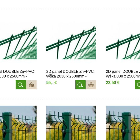
el DOUBLE Zn+PVC
2D panel DOUBLE Zn+PVC
2D panel DOUBLE
830 x 2500mm -
výška 2030 x 2500mm -
výška 830 x 2500m
zelený
zelený
55,- €
22,50 €