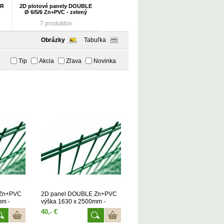
ER
2D plotové panely DOUBLE
Ø 6/5/6 Zn+PVC - zelený
7 produktov
Obrázky
Tabuľka
Tip
Akcia
Zľava
Novinka
 Zn+PVC
2D panel DOUBLE Zn+PVC
mm -
výška 1630 x 2500mm -
zelený
40,- €