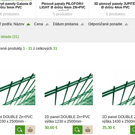
ové panely Galaxia Ø
Plotové panely PILOFOR®
3D plotové panely JUPIT
rôtu 5mm PVC
LIGHT Ø drôtu 4mm ZN+PVC
Ø drôtu 4mm PVC
- zelený
6 produktov
5 produktov
6 produktov
ť podľa:
Názov
Cena
Dátum pridania
Odporúčané poradie
 sklade
(31)
zené produkty
1 - 31
z celkových
31
el DOUBLE Zn+PVC
2D panel DOUBLE Zn+PVC
2D panel DOUBLE
030 x 2500mm -
výška 1230 x 2500mm -
výška 1430 x 2500
zelený
zelený
30,60 €
35,30 €