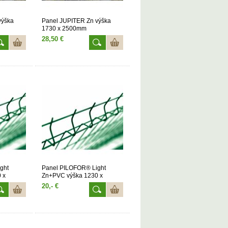
výška
Panel JUPITER Zn výška
1730 x 2500mm
28,50 €
ght
Panel PILOFOR® Light
 x
Zn+PVC výška 1230 x
2500mm
20,- €