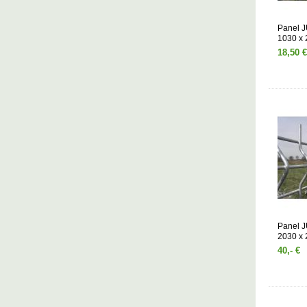
Panel 
1030 x
18,50 €
Panel 
2030 x
40,- €