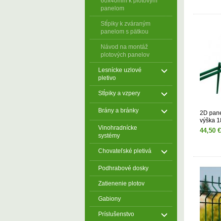
60x40mm k plotovým
panelom
Stĺpiky k zváraným
panelom s pätkou
Návod na montáž
plotových panelov
Lesnícke uzlové
pletivo
Stĺpiky a vzpery
Brány a bránky
2D pan
výška 1
Vinohradnícke
zelený
44,50 €
systémy
Chovateľské pletivá
Podhrabové dosky
Zatienenie plotov
Gabiony
Príslušenstvo