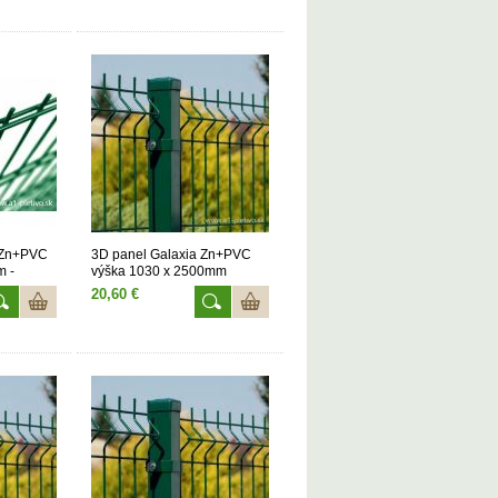
 Zn+PVC
3D panel Galaxia Zn+PVC
m -
výška 1030 x 2500mm
20,60 €