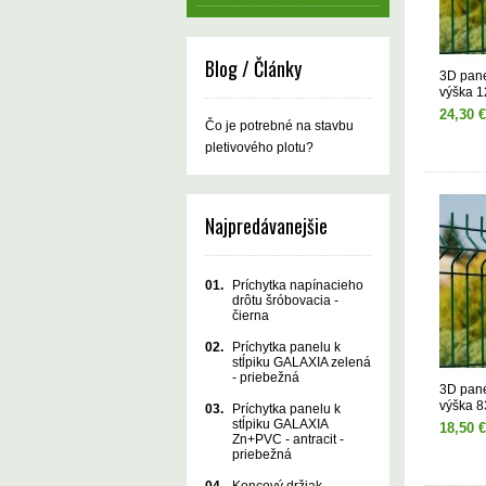
Blog / Články
3D pan
výška 
24,30 €
Čo je potrebné na stavbu
pletivového plotu?
Najpredávanejšie
01.
Príchytka napínacieho
drôtu šróbovacia -
čierna
02.
Príchytka panelu k
stĺpiku GALAXIA zelená
- priebežná
3D pan
výška 
03.
Príchytka panelu k
stĺpiku GALAXIA
18,50 €
Zn+PVC - antracit -
priebežná