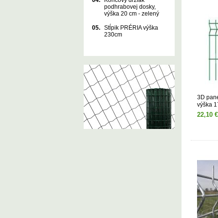
04.
Koncový držiak
podhrabovej dosky,
výška 20 cm - zelený
05.
Stĺpik PRÉRIA výška
230cm
3D pan
výška 
22,10 €