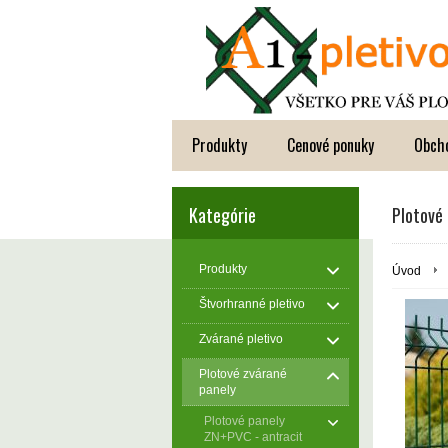
Produkty
Cenové ponuky
Obch
Kategórie
Plotové
Produkty
Úvod
Štvorhranné pletivo
Zvárané pletivo
Plotové zvárané
panely
Plotové panely
ZN+PVC - antracit