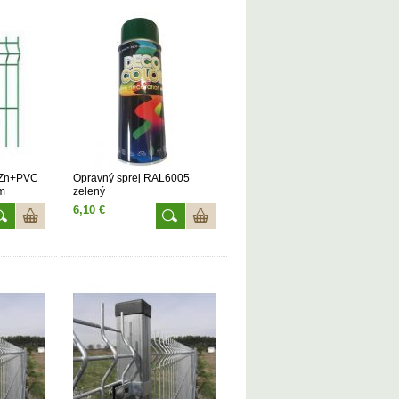
 Zn+PVC
Opravný sprej RAL6005
m
zelený
6,10 €