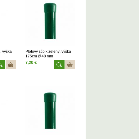
ý, výška
Plotový stĺpik zelený, výška
175cm Ø 48 mm
7,20 €