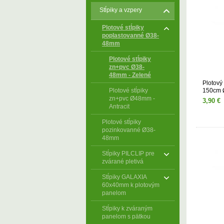
Stĺpiky a vzpery
Plotové stĺpiky
poplastovanné Ø38-
48mm
Plotové stĺpiky
zn+pvc Ø38-
48mm - Zelené
Plotový 
Plotové stĺpiky
150cm 
zn+pvc Ø48mm -
3,90 €
Antracit
Plotové stĺpiky
pozinkovanné Ø38-
48mm
Stĺpiky PILCLIP pre
zvárané pletivá
Stĺpiky GALAXIA
60x40mm k plotovým
panelom
Stĺpiky k zváraným
panelom s pätkou