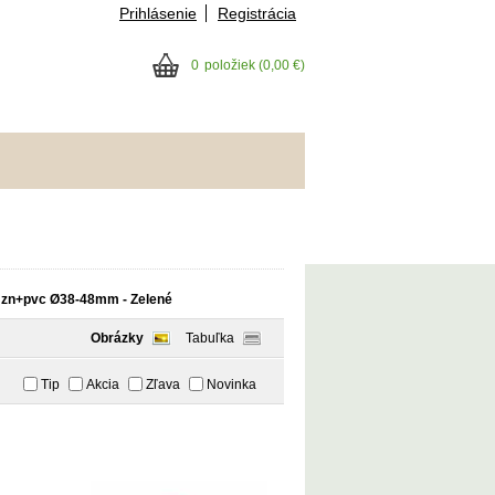
Prihlásenie
Registrácia
0
položiek
(0,00 €)
y zn+pvc Ø38-48mm - Zelené
Obrázky
Tabuľka
Tip
Akcia
Zľava
Novinka