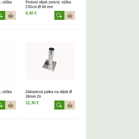
ý, výška
Plotový stĺpik zelený, výška
230cm Ø 48 mm
9,40 €
ý, výška
Základová pätka na stĺpik Ø
38mm Zn
12,30 €