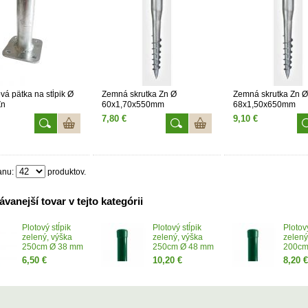
vá pätka na stĺpik Ø
Zemná skrutka Zn Ø
Zemná skrutka Zn Ø
Zn
60x1,70x550mm
68x1,50x650mm
7,80 €
9,10 €
anu:
produktov.
vanejší tovar v tejto kategórii
Plotový stĺpik
Plotový stĺpik
Plotový
zelený, výška
zelený, výška
zelený
250cm Ø 38 mm
250cm Ø 48 mm
200cm
6,50 €
10,20 €
8,20 €