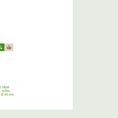
 stĺpik
, výška
 Ø 48 mm