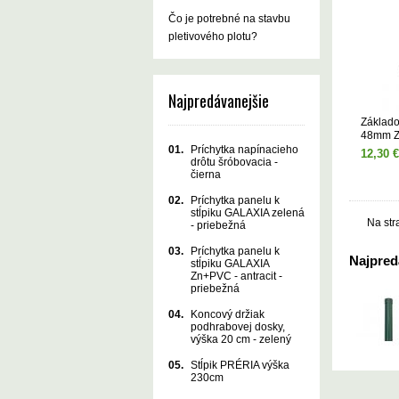
Čo je potrebné na stavbu
pletivového plotu?
Najpredávanejšie
Základo
48mm 
01.
Príchytka napínacieho
12,30 €
drôtu šróbovacia -
čierna
02.
Príchytka panelu k
stĺpiku GALAXIA zelená
Na str
- priebežná
03.
Príchytka panelu k
Najpredá
stĺpiku GALAXIA
Zn+PVC - antracit -
priebežná
04.
Koncový držiak
podhrabovej dosky,
výška 20 cm - zelený
05.
Stĺpik PRÉRIA výška
230cm