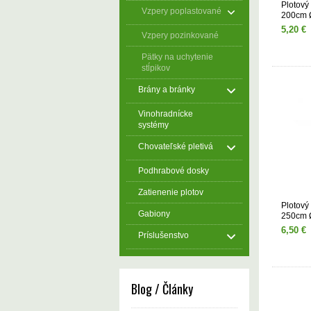
Plotový 
Vzpery poplastované
200cm 
5,20 €
Vzpery pozinkované
Pätky na uchytenie
stĺpikov
Brány a bránky
Vinohradnícke
systémy
Chovateľské pletivá
Podhrabové dosky
Zatienenie plotov
Plotový 
Gabiony
250cm 
6,50 €
Príslušenstvo
Blog / Články