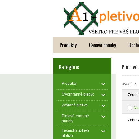
Produkty
Cenové ponuky
Obch
Kategórie
Plotové
Produkty
Úvod
Štvorhranné pletivo
Zoradi
Zvárané pletivo
Na
Plotové zvárané
Zobra
panely
Lesnícke uzlové
pletivo