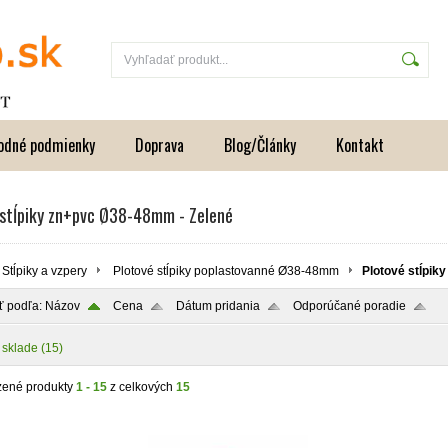
odné podmienky
Doprava
Blog/Články
Kontakt
 stĺpiky zn+pvc Ø38-48mm - Zelené
Stĺpiky a vzpery
Plotové stĺpiky poplastovanné Ø38-48mm
Plotové stĺpik
ť podľa:
Názov
Cena
Dátum pridania
Odporúčané poradie
 sklade
(15)
zené produkty
1 - 15
z celkových
15