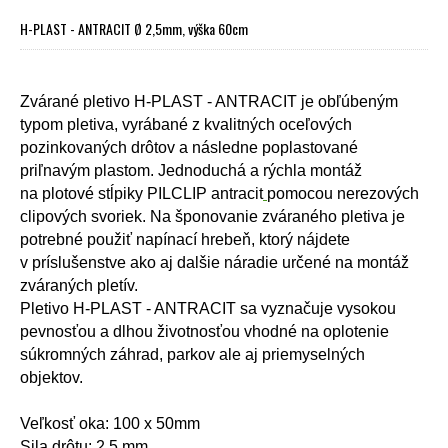
H-PLAST - ANTRACIT Ø 2,5mm, výška 60cm
Zvárané pletivo H-PLAST - ANTRACIT je obľúbeným
typom pletiva, vyrábané z kvalitných oceľových
pozinkovaných drôtov a následne poplastované
priľnavým plastom. Jednoduchá a rýchla montáž
na
plotové stĺpiky PILCLIP antracit
pomocou nerezových
clipových svoriek. Na šponovanie zváraného pletiva je
potrebné použiť napínací hrebeň, ktorý nájdete
v
príslušenstve
ako aj dalšie náradie určené na montáž
zváraných pletív.
Pletivo H-PLAST - ANTRACIT sa vyznačuje vysokou
pevnosťou a dlhou životnosťou vhodné na oplotenie
súkromných záhrad, parkov ale aj priemyselných
objektov.
Veľkosť oka: 100 x 50mm
Sila drôtu: 2,5 mm