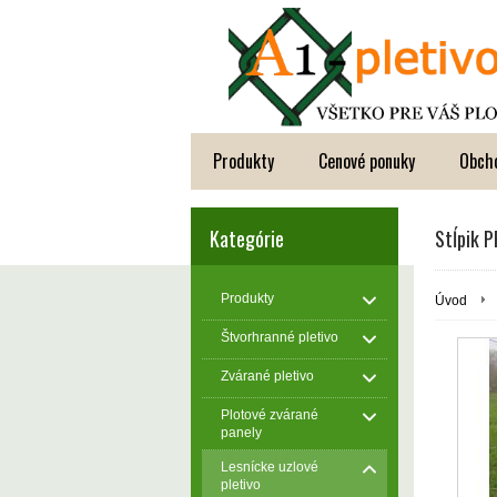
Produkty
Cenové ponuky
Obch
Kategórie
Stĺpik 
Produkty
Úvod
Štvorhranné pletivo
Zvárané pletivo
Plotové zvárané
panely
Lesnícke uzlové
pletivo