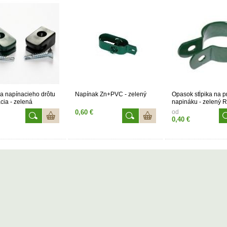
ka napínacieho drôtu
Napínak Zn+PVC - zelený
Opasok stĺpika na p
cia - zelená
napináku - zelený
0,60 €
od
0,40 €