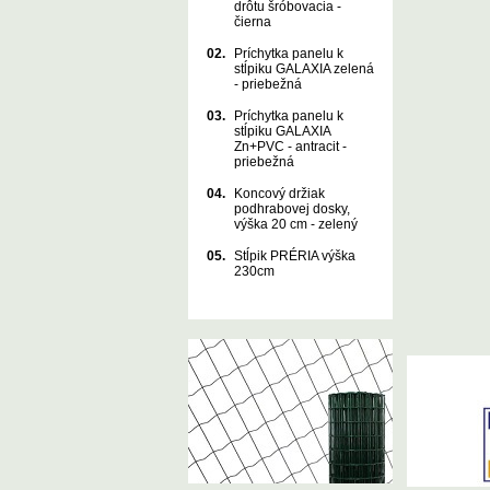
drôtu šróbovacia -
čierna
02.
Príchytka panelu k
stĺpiku GALAXIA zelená
- priebežná
03.
Príchytka panelu k
stĺpiku GALAXIA
Zn+PVC - antracit -
priebežná
04.
Koncový držiak
podhrabovej dosky,
výška 20 cm - zelený
05.
Stĺpik PRÉRIA výška
230cm