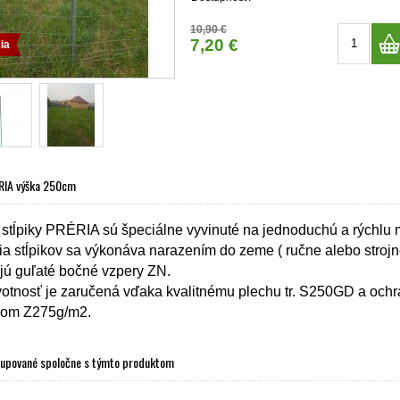
10,90 €
7,20 €
ia
ÉRIA výška 250cm
stĺpiky PRÉRIA sú špeciálne vyvinuté na jednoduchú a rýchlu m
cia stĺpikov sa výkonáva narazením do zeme ( ručne alebo stro
jú guľaté bočné vzpery ZN.
votnosť je zaručená vďaka kvalitnému plechu
tr. S250GD
a ochr
som Z275g/m2.
kupované spoločne s týmto produktom