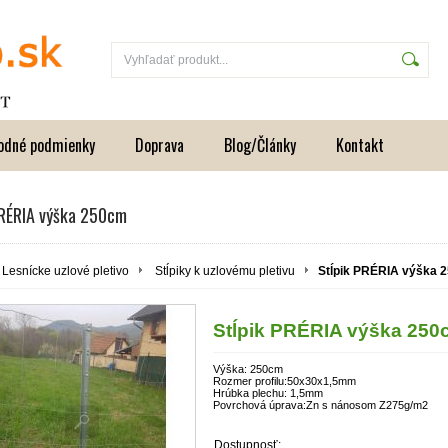
odné podmienky
Doprava
Blog/Články
Kontakt
PRÉRIA výška 250cm
Lesnícke uzlové pletivo
Stĺpiky k uzlovému pletivu
Stĺpik PRÉRIA výška 
Stĺpik PRÉRIA výška 250
Výška: 250cm
Rozmer profilu:50x30x1,5mm
Hrúbka plechu: 1,5mm
Povrchová úprava:Zn s nánosom Z275g/m2
Dostupnosť: