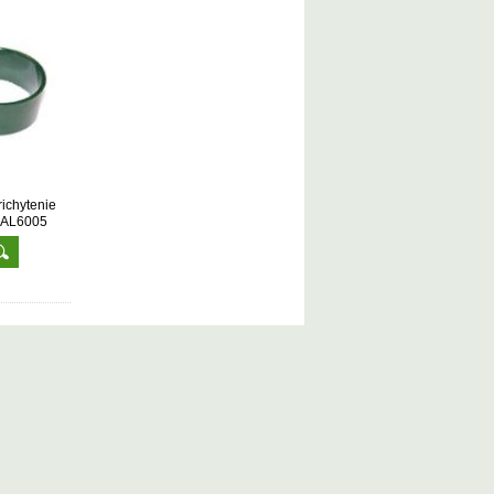
richytenie
 RAL6005