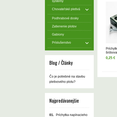
systémy
Chovateľské pletivá
Podhrabové dosky
Zatienenie plotov
Gabiony
Príslušenstvo
Príchyt
šróbova
0,25 €
Blog / Články
Čo je potrebné na stavbu
pletivového plotu?
Najpredávanejšie
01.
Príchytka napínacieho