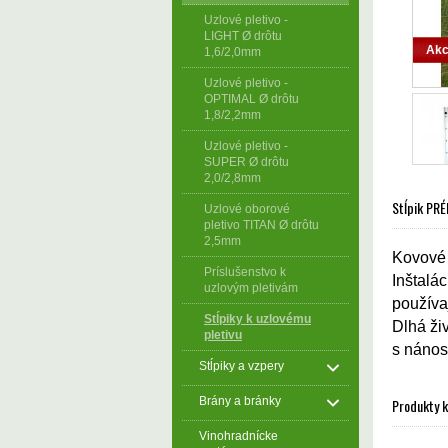
Uzlové pletivo -
LIGHT Ø drôtu
Akc
1,6/2,0mm
Uzlové pletivo -
OPTIMAL Ø drôtu
1,8/2,2mm
Uzlové pletivo -
SUPER Ø drôtu
2,0/2,8mm
Stĺpik PR
Uzlové oborové
pletivo TITAN Ø drôtu
2,5mm
Kovové 
Príslušenstvo k
Inštalá
uzlovým pletivám
používa
Stĺpiky k uzlovému
Dlhá ži
pletivu
s náno
Stĺpiky a vzpery
Brány a bránky
Produkty 
Vinohradnícke