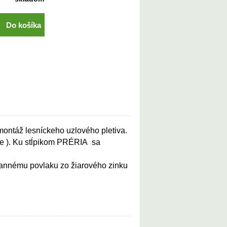
Do košíka
ontáž lesníckeho uzlového pletiva.
jne ). Ku stĺpikom PRÉRIA sa
annému povlaku zo žiarového zinku