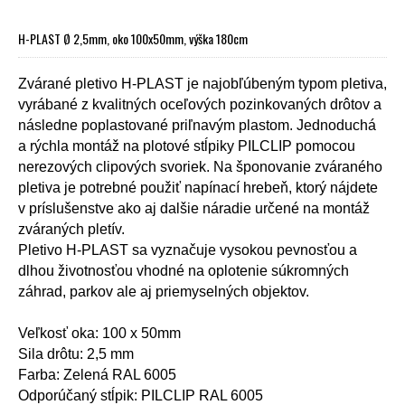
H-PLAST Ø 2,5mm, oko 100x50mm, výška 180cm
Zvárané pletivo H-PLAST je najobľúbeným typom pletiva,
vyrábané z kvalitných oceľových pozinkovaných drôtov a
následne poplastované priľnavým plastom. Jednoduchá
a rýchla montáž na
plotové stĺpiky PILCLIP
pomocou
nerezových clipových svoriek. Na šponovanie zváraného
pletiva je potrebné použiť napínací hrebeň, ktorý nájdete
v
príslušenstve
ako aj dalšie náradie určené na montáž
zváraných pletív.
Pletivo H-PLAST sa vyznačuje vysokou pevnosťou a
dlhou životnosťou vhodné na oplotenie súkromných
záhrad, parkov ale aj priemyselných objektov.
Veľkosť oka: 100 x 50mm
Sila drôtu: 2,5 mm
Farba: Zelená RAL 6005
Odporúčaný stĺpik: PILCLIP RAL 6005