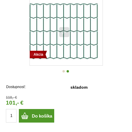
Akcia
Dostupnosť:
skladom
110,- €
101,- €
Do košíka