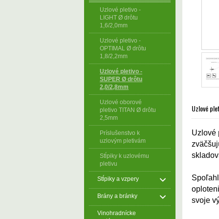
Uzlové pletivo -
LIGHT Ø drôtu
1,6/2,0mm
Uzlové pletivo -
OPTIMAL Ø drôtu
1,8/2,2mm
Uzlové pletivo -
SUPER Ø drôtu
2,0/2,8mm
Uzlové oborové
Uzlové ple
pletivo TITAN Ø drôtu
2,5mm
Uzlové 
Príslušenstvo k
uzlovým pletivám
zväčšuj
skladov
Stĺpiky k uzlovému
pletivu
Spoľahl
Stĺpiky a vzpery
oploten
Brány a bránky
svoje vý
Vinohradnícke