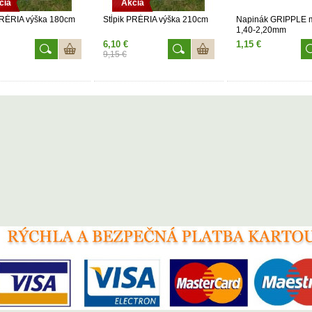
cia
Akcia
PRÉRIA výška 180cm
Stĺpik PRÉRIA výška 210cm
Napinák GRIPPLE 
1,40-2,20mm
6,10 €
1,15 €
9,15 €