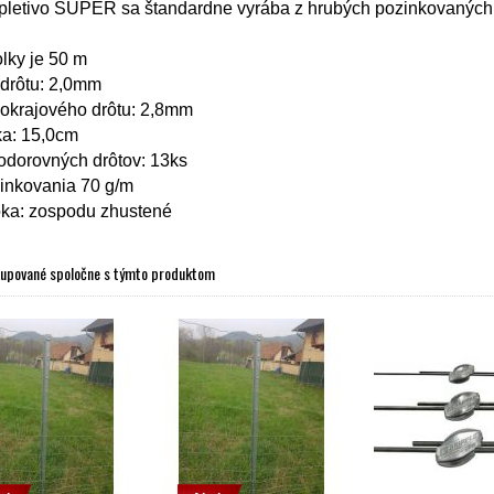
pletivo SUPER sa štandardne vyrába z hrubých pozinkovaných d
olky je 50 m
drôtu: 2,0mm
okrajového drôtu: 2,8mm
ka: 15,0cm
odorovných drôtov: 13ks
zinkovania 70 g/m
ka: zospodu zhustené
kupované spoločne s týmto produktom