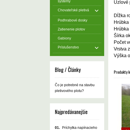
systémy
Uzlové 
Chovateľské pletivá
Dĺžka r
Podhrabové dosky
Hrúbka 
Hrúbka 
Zatienenie plotov
Šírka o
Gabiony
Počet v
Príslušenstvo
Vrstva 
Výška o
Blog / Články
Produkty 
Čo je potrebné na stavbu
pletivového plotu?
Najpredávanejšie
01.
Príchytka napínacieho