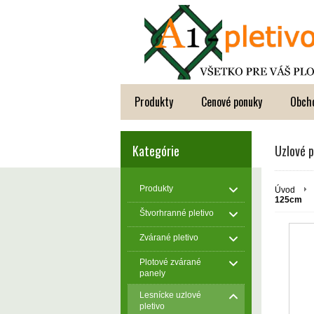
Produkty
Cenové ponuky
Obch
Kategórie
Uzlové 
Produkty
Úvod
125cm
Štvorhranné pletivo
Zvárané pletivo
Plotové zvárané
panely
Lesnícke uzlové
pletivo