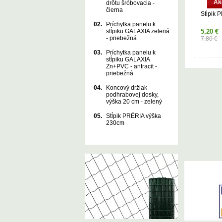
Ak
drôtu šróbovacia -
čierna
Stĺpik 
02.
Príchytka panelu k
stĺpiku GALAXIA zelená
5,20 €
- priebežná
7,80 €
03.
Príchytka panelu k
stĺpiku GALAXIA
Zn+PVC - antracit -
priebežná
04.
Koncový držiak
podhrabovej dosky,
výška 20 cm - zelený
05.
Stĺpik PRÉRIA výška
230cm