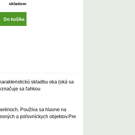
skladom
Do košíka
harakteristickú skladbu oka (oká sa
Vyznačuje sa ľahkou
 terénoch. Používa sa hlavne na
lesných a poľovníckych objektov.Pre