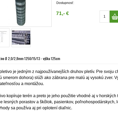
Dostupnosť:
71,- €
tivo Ø 2,0/2,8mm 1250/15/13 - výška 125cm
pletivo je jedným z najpoužívanejších druhov pletív. Pre svoju c
ú smerom dohora) slúži ako zábrana pre malú aj vysokú zver. 
ateľnosťou a montážou.
ivo kopíruje terén a preto je jeho použitie vhodné aj v horských
ie lesných porastov a škôlok, pasienkov, poľnohospodárskych, 
hody sa používa aj pri oplotení diaľnic.