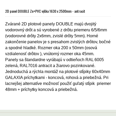
2D panel DOUBLE Zn+PVC výška 1630 x 2500mm - antracit
Zvárané 2D plotové panely DOUBLE majú dvojitý
vodorovný drôt a sú vyrobené z drôtu priemeru 6/5/6mm
(vodorovné drôty 2x6mm, zvislé drôty 5mm). Horné
zakončenie panelov je s presahom zvislých drôtov, bočné
a spodné hladké. Rozmer oka 200 x 50mm (osová
vzdialenosť drôtov ), vnútorný rozmer oka 45mm.
Panely sa štandardne vyrábajú v odtieňoch RAL 6005
zelená, RAL7016 antracit a žiarovo pozinkované.
Jednoduchá a rýchla montáž na plotové stĺpiky 60x40mm
GALAXIA príchytkami - koncová, rohová a priebežná. Pri
lacnejšej alternatíve možnosť použiť guľatý stĺpik priemer
48mm + príchytky koncová a priebežná.