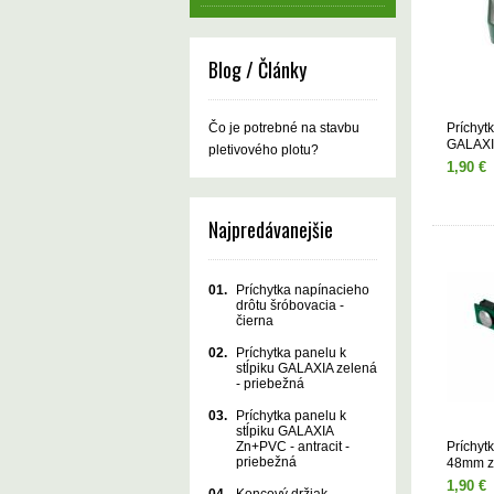
Blog / Články
Príchytk
Čo je potrebné na stavbu
GALAXIA
pletivového plotu?
1,90 €
Najpredávanejšie
01.
Príchytka napínacieho
drôtu šróbovacia -
čierna
02.
Príchytka panelu k
stĺpiku GALAXIA zelená
- priebežná
03.
Príchytka panelu k
stĺpiku GALAXIA
Príchytk
Zn+PVC - antracit -
priebežná
48mm ze
1,90 €