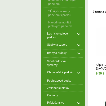
60x40mm k plotovým
panelom
Súvisiace 
Stĺpiky k zváraným
panelom s pätkou
Návod na montáž
plotových panelov
Lesnícke uzlové
pletivo
Stĺpiky a vzpery
Brány a bránky
Vinohradnícke
Stĺpik
systémy
Zn+PVC
zelený
Chovateľské pletivá
9,90 €
Podhrabové dosky
Zatienenie plotov
Gabiony
Príslušenstvo