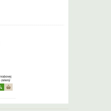
hrabovej
- zelený