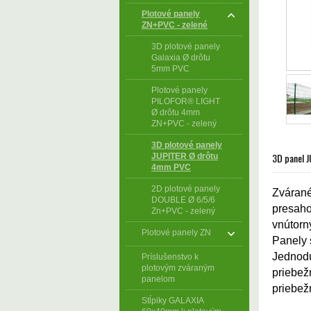
Plotové panely
ZN+PVC - zelené
3D plotové panely
Galaxia Ø drôtu
5mm PVC
Plotové panely
PILOFOR® LIGHT
Ø drôtu 4mm
ZN+PVC - zelený
3D plotové panely
3D panel 
JUPITER Ø drôtu
4mm PVC
2D plotové panely
Zvárané
DOUBLE Ø 6/5/6
presaho
Zn+PVC - zelený
vnútorn
Plotové panely ZN
Panely 
Jednodu
Príslušenstvo k
plotovým zváraným
priebež
panelom
priebež
Stĺpiky GALAXIA