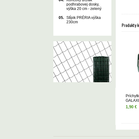
04.
Koncový držiak
podhrabovej dosky,
výška 20 cm - zelený
05.
Stĺpik PRÉRIA výška
230cm
Produkty 
Príchytk
GALAXIA
1,90 €