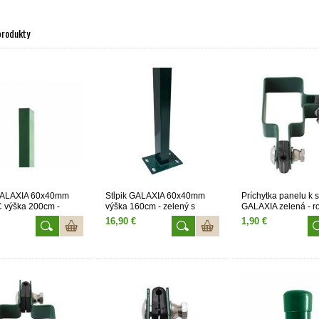
produkty
 GALAXIA 60x40mm
Stĺpik GALAXIA 60x40mm
Príchytka panelu k s
 výška 200cm -
výška 160cm - zelený s
GALAXIA zelená - r
pätkou
16,90 €
1,90 €