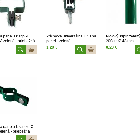
a panelu k stĺpiku
Príchytka univerzálna U43 na
Plotový stĺpik zelen
 zelená - priebežná
panel - zelená
200cm Ø 48 mm
1,20 €
8,20 €
a panelu k stĺpiku Ø
lená - priebežná