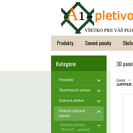
Produkty
Cenové ponuky
Obch
Kategórie
3D pane
Produkty
Úvod
JUPITER 
Štvorhranné pletivo
Zvárané pletivo
Plotové zvárané
panely
Plotové panely
ZN+PVC - antracit