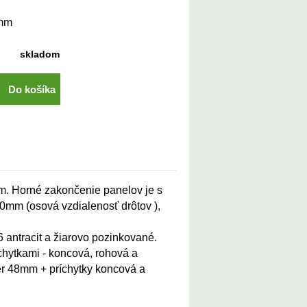
0mm
skladom
Do košíka
m. Horné zakončenie panelov je s
0mm (osová vzdialenosť drôtov ),
antracit a žiarovo pozinkované.
hytkami - koncová, rohová a
mer 48mm + príchytky koncová a