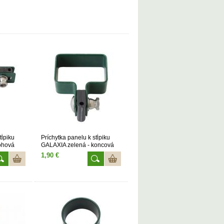
tĺpiku
Príchytka panelu k stĺpiku
ohová
GALAXIA zelená - koncová
1,90 €