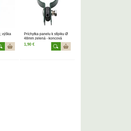
ý, výška
Príchytka panelu k stĺpiku Ø
48mm zelená - koncová
1,90 €