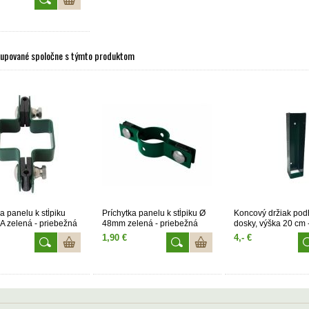
kupované spoločne s týmto produktom
a panelu k stĺpiku
Príchytka panelu k stĺpiku Ø
Koncový držiak pod
 zelená - priebežná
48mm zelená - priebežná
dosky, výška 20 cm 
1,90 €
4,- €