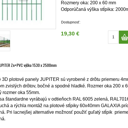
Rozmery oka: 200 x 60 mm
Odporúčaná výška stĺpika: 200
Dostupnosť:
19,30 €
JUPITER Zn+PVC výška 1530 x 2500mm
 3D plotové panely JUPITER sú vyrobené z drôtu priemeru 4m
m zvislých drôtov, bočné a spodné hladké. Rozmer oka 200 x 6
ý rozmer oka 55mm.
sa štandardne vyrábajú v odtieňoch RAL 6005 zelená, RAL7016 
chá a rýchla montáž na plotové stĺpiky 60x40mm GALAXIA príc
ná. Pri lacnejšej alternatíve možnosť použiť guľatý stĺpik prie
ná.