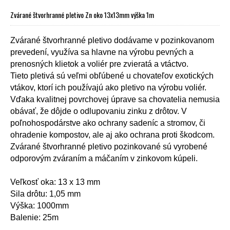
Zvárané štvorhranné pletivo Zn oko 13x13mm výška 1m
Zvárané štvorhranné pletivo dodávame v pozinkovanom
prevedení, využíva sa hlavne na výrobu pevných a
prenosných klietok a voliér pre zvieratá a vtáctvo.
Tieto pletivá sú veľmi obľúbené u chovateľov exotických
vtákov, ktorí ich používajú ako pletivo na výrobu voliér.
Vďaka kvalitnej povrchovej úprave sa chovatelia nemusia
obávať, že dôjde o odlupovaniu zinku z drôtov. V
poľnohospodárstve ako ochrany sadeníc a stromov, či
ohradenie kompostov, ale aj ako ochrana proti škodcom.
Zvárané štvorhranné pletivo pozinkované sú vyrobené
odporovým zváraním a máčaním v zinkovom kúpeli.
Veľkosť oka: 13 x 13 mm
Sila drôtu: 1,05 mm
Výška: 1000mm
Balenie: 25m